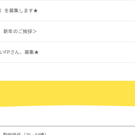
員）を募集します★
年 新年のご挨拶＞
たいFPさん、募集★
： 勤労世代（20‐64歳）