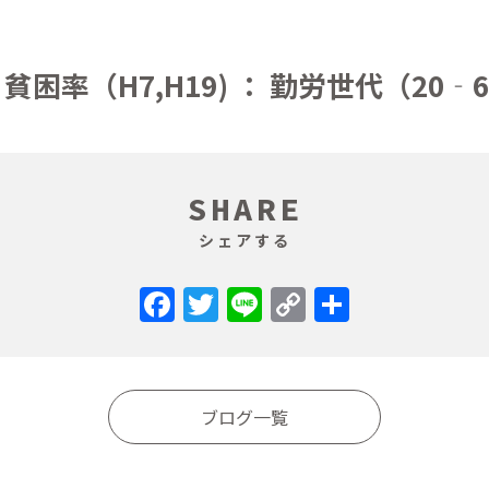
困率（H7,H19) ： 勤労世代（20‐
SHARE
シェアする
Facebook
Twitter
Line
Copy
共
Link
有
ブログ一覧