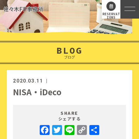
RESERVAT
IONS
BLOG
ブログ
2020.03.11
NISA・iDeco
SHARE
シェアする
Facebook
Twitter
Line
Copy
共